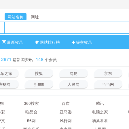
网站名称
网址
最新收录
网站排行榜
提交收录
2671
148
篇新闻资讯
个会员
汽车之家
搜狐
网易
京东
央视网
折800
人民网
当当网
狗
360搜索
百度
腾讯
体彩
唯品会
亚马逊
电脑之家
中文
56网
风行网
响巢看看