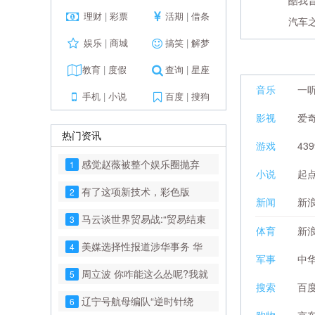
酷我
理财
|
彩票
活期
|
借条
汽车
娱乐
|
商城
搞笑
|
解梦
教育
|
度假
查询
|
星座
音乐
一
手机
|
小说
百度
|
搜狗
影视
爱
热门资讯
游戏
43
感觉赵薇被整个娱乐圈抛弃
1
小说
起
了！
有了这项新技术，彩色版
2
新闻
新
Kindle 可能明年就来了
马云谈世界贸易战:“贸易结束
3
体育
新
日 战争开始时!”
美媒选择性报道涉华事务 华
4
军事
中
春莹：失去了公德责任
周立波 你咋能这么怂呢?我就
5
搜索
百
不信，警察敢开枪打你
辽宁号航母编队“逆时针绕
6