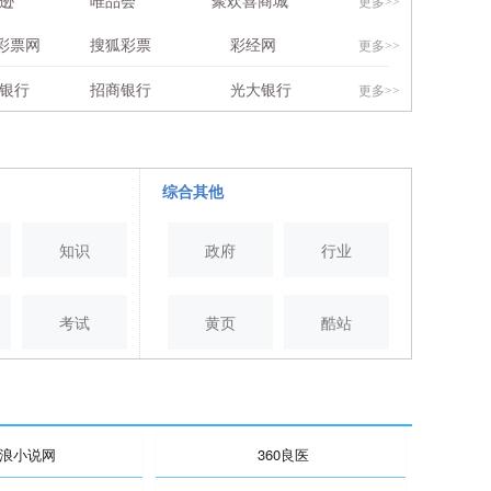
逊
唯品会
聚欢喜商城
更多>>
0彩票网
搜狐彩票
彩经网
更多>>
银行
招商银行
光大银行
更多>>
综合其他
知识
政府
行业
考试
黄页
酷站
浪小说网
360良医