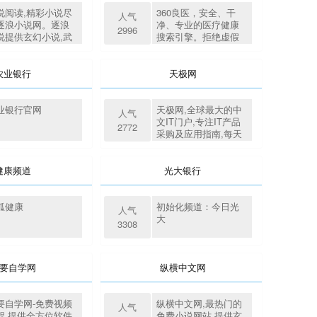
说阅读,精彩小说尽
360良医，安全、干
人气
逐浪小说网。逐浪
净、专业的医疗健康
2996
说提供玄幻小说,武
搜索引擎。拒绝虚假
小说,网游小说,都市
广告，整合各大权威
情小说,历史军事小
医疗网站资源，提供
,首发小说最新章节
专业、安全的医疗信
农业银行
天极网
费阅读！热门小说:
息。包含医院，挂
世武神,我的美女总
号，专家，药品，疾
老婆,异世灵武天下,
病，育儿，保健，养
业银行官网
天极网,全球最大的中
人气
阴九阳,天眼人生,天
生，心理等内容。
文IT门户,专注IT产品
2772
者,官途。
采购及应用指南,每天
为广大用户提供电脑
硬件,软件,数码,商情,
手机,笔记本,游戏,互联
健康频道
光大银行
网,数字家庭,教育,下载
等内容,解决网友工作
学习中的技术疑难,指
狐健康
初始化频道：今日光
人气
导数字科技消费,领引
大
3308
时尚生活潮流.
要自学网
纵横中文网
要自学网-免费视频
纵横中文网,最热门的
人气
程,提供全方位软件
免费小说网站,提供玄