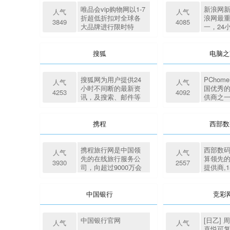
唯品会vip购物网以1-7
新浪网
人气
人气
折超低折扣对全球各
浪网最
3849
4085
大品牌进行限时特
一，24
卖，商品囊括服装、
国内、
化妆品、家居、奢侈
闻。每
品等上千品牌。100%
以万计
搜狐
电脑之
正品、低价、货到付
款、7天无理由退货。
搜狐网为用户提供24
PCho
人气
人气
小时不间断的最新资
国优秀的
4253
4092
讯，及搜索、邮件等
供商之一
网络服务。内容包括
导\\\\\
全球热点事件、突发
\\\\\\
新闻、时事评论、热
与产品
携程
西部数
播影视剧、体育赛
为目标
事、行业动态、生活
服务信息，以及论
携程旅行网是中国领
西部数
人气
人气
坛、博客、微博、我
先的在线旅行服务公
算领先
3930
2557
的搜狐等互动空间。
司，向超过9000万会
提供商,
员提供酒店预订、酒
品牌。
店点评及特价酒店查
务器、
询、机票预订、飞机
名注册、
中国银行
竞彩
票查询、时刻表、票
云服务器
价查询、航班查询、
个虚拟
度假预订、商旅管
1000
中国银行官网
[日乙] 
人气
人气
理、为您的出行提供
的共同
喜悦可复