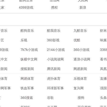
音乐
酷狗音乐
当当网
人民网
之家
4399游戏
携程
新浪
听音乐
酷狗音乐
酷我音乐
九酷音乐
虾米
奇艺
乐视
360影视
优酷
响巢
99游戏
7k7k小游戏
2144小游戏
360小游戏
33
点中文
纵横中文网
小说阅读网
逐浪小说网
看书
浪新闻
搜狐新闻
腾讯新闻
网易新闻
凤凰
浪体育
网易体育
虎扑体育
乐视体育
直播
华网军事
铁血军事
环球新军事
复兴网
强国
度
360搜索
谷歌
搜狗
头条