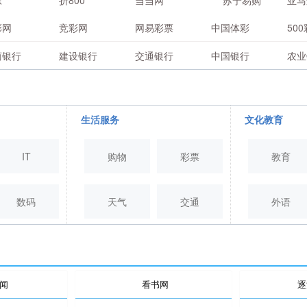
东
折800
当当网
苏宁易购
亚马
彩网
竞彩网
网易彩票
中国体彩
50
商银行
建设银行
交通银行
中国银行
农业
生活服务
文化教育
IT
购物
彩票
教育
数码
天气
交通
外语
闻
看书网
逐