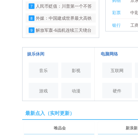
购物
京
台”了！
人民币贬值：川普第一个不答
7
彩票
中
应
外媒：中国建成世界最大高铁
8
银行
工
网 高铁像公交车一样
解放军轰-6战机连续三天绕台
9
台媒紧张：又来了
正规军打不过“老百姓”！这帮
10
民兵到底水有多深？
娱乐休闲
电脑网络
音乐
影视
互联网
游戏
动漫
硬件
最新点入（实时更新）
唯品会
新浪新