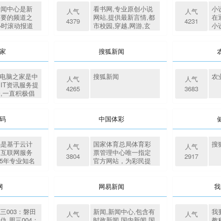
新闻中心是新
看书网,专业原创小说
小
人气
人气
重要的频道之
网站,提供最新言情,都
在
4379
4231
小时滚动报道
市校园,穿越,网游,玄
小
国际及社会新
幻,武侠,科幻,历史等小
侠
日编发新闻数
说免费阅读和小说下
言
。
载,是最好看的小说阅
说
家
搜狐新闻
读网。看小说,就上看
免
书网！
绝
裁
me电脑之家是中
搜狐新闻
农
人气
人气
九
IT资讯服务提
4265
3683
控
,一直积极倡
\\'科技引领生活
\'理念,实现IT资讯
走近用户生活
码
中国体彩
码是基于云计
国家体育总局体育彩
搜
人气
人气
的互联网服务
票管理中心唯一指定
3804
2917
15年专业知名
官方网站，为彩民提
专业提供云服
供超级大乐透、排列
虚拟主机、域
三、排列五、七星
VPS主机、
彩、足彩、22选5、31
网
网易新闻
我
等，50余万
选7等彩种官方准确中
主机网站及
奖公告及各种资讯服
余万个域名用户
务。
周三003：磐田
新闻,新闻中心,包含有
我
人气
人气
选择！
仇 周三004：
时政新闻,国内新闻,国
教